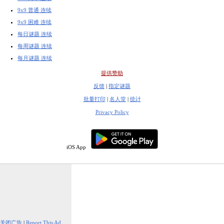
9x9 普通 连续
9x9 困难 连续
每日谜题 连续
每周谜题 连续
每月谜题 连续
提供赞助
反馈
|
指定谜题
批量打印
|
名人堂
|
统计
Privacy Policy
iOS App
关闭广告
|
Report This Ad