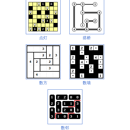
点灯
搭桥
数方
数墙
数邻