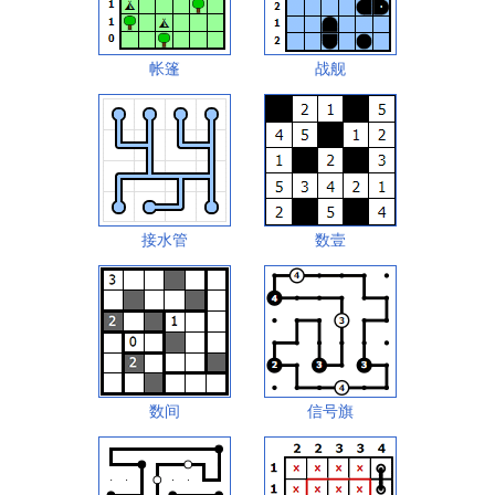
帐篷
战舰
接水管
数壹
数间
信号旗