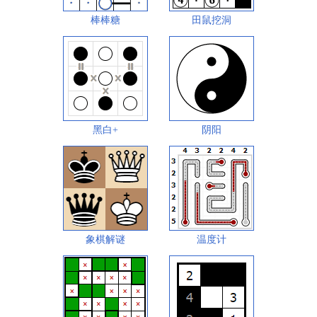
棒棒糖
田鼠挖洞
黑白+
阴阳
象棋解谜
温度计