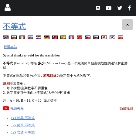
不等式
翻译本站
Special thanks to
void
for the translation
不等式
(Futoshiki) 亦名
多少
(More or Less) 是一个规则简单但富挑战性的逻辑解密游
戏。
不等式的玩法和数独相似，
游戏目标
为决定每个方格的数字。
规则
非常简单：
1. 每个横栏/直列数字不得重复
2. 数字需要符合版面上不等式(大于/小于)要求
注：A = 10, B = 11, C = 12, 如此类推
视频教程
隐藏规则
4x4 简单 不等式
5x5 简单 不等式
5x5 普通 不等式