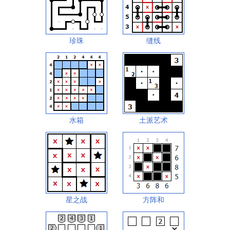
珍珠
缝线
水箱
土派艺术
星之战
方阵和