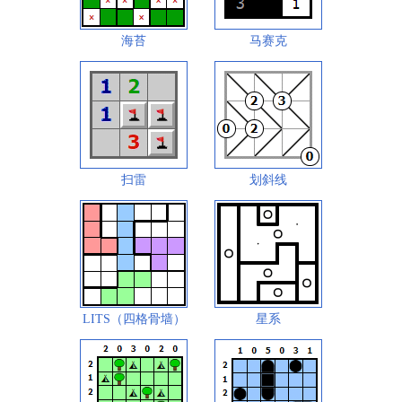
海苔
马赛克
扫雷
划斜线
LITS（四格骨墙）
星系